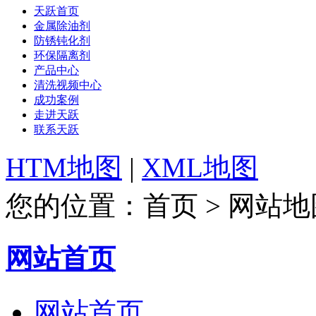
天跃首页
金属除油剂
防锈钝化剂
环保隔离剂
产品中心
清洗视频中心
成功案例
走进天跃
联系天跃
HTM地图
|
XML地图
您的位置：首页 > 网站地
网站首页
网站首页