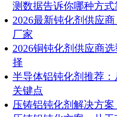
测数据告诉你哪种方式
2026最新钝化剂供应
厂家
2026铜钝化剂供应商
择
半导体铝钝化剂推荐：
关键点
压铸铝钝化剂解决方案