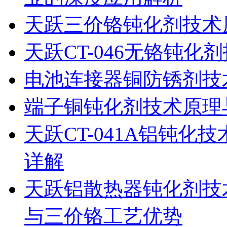
天跃三价铬钝化剂技术
天跃CT-046无铬钝
电池连接器铜防锈剂技
端子铜钝化剂技术原理
天跃CT-041A铝钝化技
详解
天跃铝散热器钝化剂技
与三价铬工艺优势